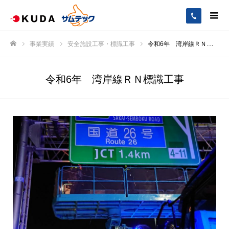
事業実績
安全施設工事・標識工事
令和6年 湾岸線ＲＮ標識工事
ホーム
令和6年 湾岸線ＲＮ標識工事