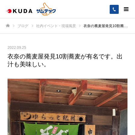
ブログ
社内イベント・現場風景
衣奈の蕎麦屋発見️10割蕎麦が有名です。出汁も美味しい。
ホーム
2022.09.25
衣奈の蕎麦屋発見️10割蕎麦が有名です。出
汁も美味しい。