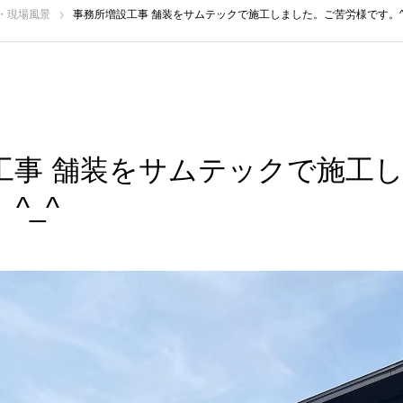
・現場風景
事務所増設工事️ 舗装をサムテックで施工しました。ご苦労様です。^
工事️ 舗装をサムテックで施工
^_^