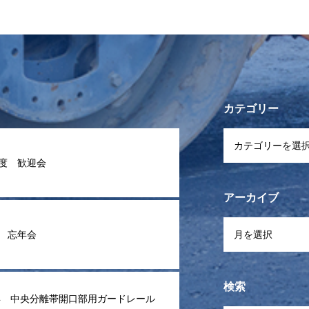
カテゴリー
年度 歓迎会
アーカイブ
年 忘年会
検索
年 中央分離帯開口部用ガードレール