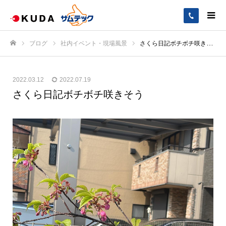
ブログ
社内イベント・現場風景
さくら日記️ボチボチ咲きそう️
ホーム
2022.03.12
2022.07.19
さくら日記️ボチボチ咲きそう️